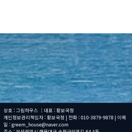
상호 : 그림하우스 │
대표 : 황보국정
개인정보관리책임자 : 황보국정 | 전화 : 010-3879-9878 | 이메
일 : greem_house@naver.com
주소 : 부산광역시 해운대구 송정구덕포길 64 A동